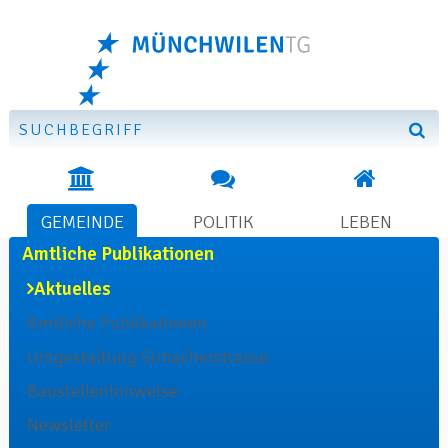
Suchformular
Direkt zum Inhalt springen
Suchbegriff
Such
Hauptnavigation
GEMEINDE
POLITIK
LEBEN
SUBNAVIGATION
GEMEINDE
Amtliche Publikationen
Aktuelles
Amtliche Publikationen
Umgestaltung Sirnacherstrasse
Baustellenhinweise
Newsletter