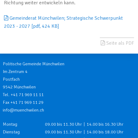
Richtung weiter entwickeln kann.
Gemeinderat Münchwilen; Strategische Schwerpunkt
2023 - 2027 [pdf, 424 KB]
Seite als PDF
Politische Gemeinde Münchwilen
Im Zentrum 4
Postfach
9542 Münchwilen
Tel. +41 71 969 11 11
Fax +41 71 969 11 29
info@muenchwilen.ch
Öffnungszeiten
Wochentag
Öffnungszeiten
Montag
09.00 bis 11.30 Uhr | 14.00 bis 16.30 Uhr
Dienstag
09.00 bis 11.30 Uhr | 14.00 bis 18.00 Uhr