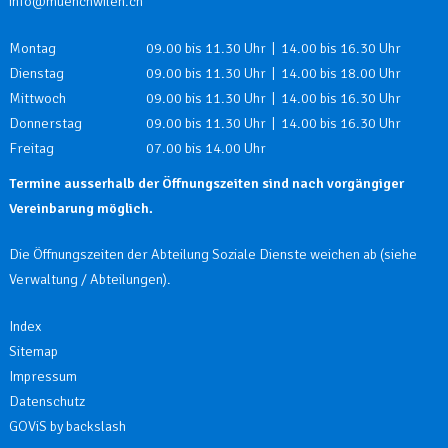
info@muenchwilen.ch
Öffnungszeiten
Wochentag
Öffnungszeiten
Montag
09.00 bis 11.30 Uhr | 14.00 bis 16.30 Uhr
Dienstag
09.00 bis 11.30 Uhr | 14.00 bis 18.00 Uhr
Mittwoch
09.00 bis 11.30 Uhr | 14.00 bis 16.30 Uhr
Donnerstag
09.00 bis 11.30 Uhr | 14.00 bis 16.30 Uhr
Freitag
07.00 bis 14.00 Uhr
Termine ausserhalb der Öffnungszeiten sind nach vorgängiger
Vereinbarung möglich.
Die Öffnungszeiten der Abteilung Soziale Dienste weichen ab (siehe
Verwaltung / Abteilungen).
Index
Sitemap
Impressum
Datenschutz
GOViS
by
backslash