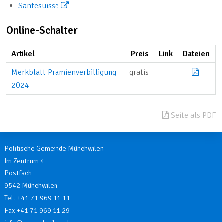
Santesuisse
Online-Schalter
Artikel
Preis
Link
Dateien
Merkb
Merkblatt Prämienverbilligung
gratis
2024
Seite als PDF
Politische Gemeinde Münchwilen
Im Zentrum 4
Postfach
9542 Münchwilen
Tel. +41 71 969 11 11
Fax +41 71 969 11 29