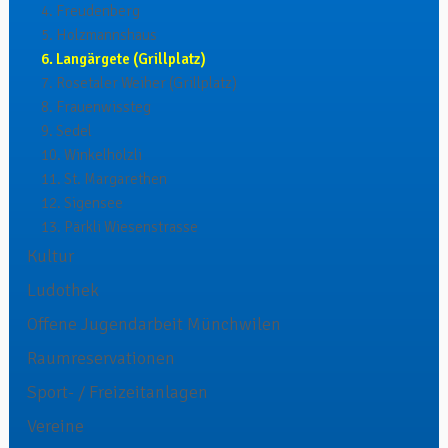
4. Freudenberg
5. Holzmannshaus
6. Langärgete (Grillplatz)
7. Rosetaler Weiher (Grillplatz)
8. Frauenwissteg
9. Sedel
10. Winkelhölzli
11. St. Margarethen
12. Sigensee
13. Pärkli Wiesenstrasse
Kultur
Ludothek
Offene Jugendarbeit Münchwilen
Raumreservationen
Sport- / Freizeitanlagen
Vereine