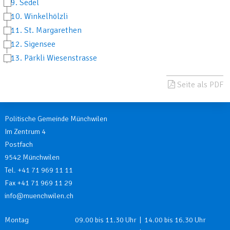
9. Sedel
10. Winkelhölzli
11. St. Margarethen
12. Sigensee
13. Pärkli Wiesenstrasse
Seite als PDF
Politische Gemeinde Münchwilen
Im Zentrum 4
Postfach
9542 Münchwilen
Tel. +41 71 969 11 11
Fax +41 71 969 11 29
info@muenchwilen.ch
Öffnungszeiten
Wochentag
Öffnungszeiten
Montag
09.00 bis 11.30 Uhr | 14.00 bis 16.30 Uhr