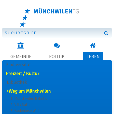
Suchformular
Direkt zum Inhalt springen
Suchbegriff
Such
Hauptnavigation
GEMEINDE
POLITIK
LEBEN
SUBNAVIGATION
LEBEN
Biodiversität
Freizeit / Kultur
Bibliothek
Weg um Münchwilen
1. Münchwilen Bahnhof
2. Villa Sutter
3. Bodenlose Weiher